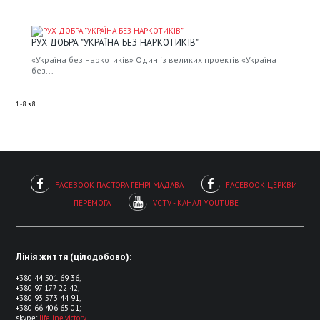
РУХ ДОБРА "УКРАЇНА БЕЗ НАРКОТИКІВ"
«Україна без наркотиків» Один із великих проектів «Україна
без...
1 - 8
з
8
FACEBOOK ПАСТОРА ГЕНРІ МАДАВА
FACEBOOK ЦЕРКВИ
ПЕРЕМОГА
VCTV - КАНАЛ YOUTUBE
Лінія життя (цілодобово):
+380 44 501 69 36,
+380 97 177 22 42,
+380 93 573 44 91,
+380 66 406 65 01;
skype:
lifeline.victory