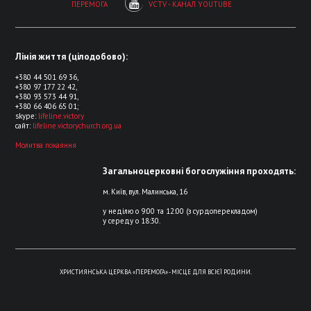
ПЕРЕМОГА
VCTV - КАНАЛ YOUTUBE
Лінія життя (цілодобово):
+380 44 501 69 36,
+380 97 177 22 42,
+380 93 573 44 91,
+380 66 406 65 01;
skype:
lifeline.victory
сайт:
lifeline.victorychurch.org.ua
Молитва покаяння
Загальноцерковні богослужіння проходять:
м. Київ, вул. Малинська, 16
у неділю о 9:00 та 12:00 (з сурдоперекладом)
у середу о 18:30.
ХРИСТИЯНСЬКА ЦЕРКВА «ПЕРЕМОГА» - МІСЦЕ ДЛЯ ВСІЄЇ РОДИНИ.