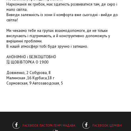
Наркоманія як грибок, має здатність розвиватися там, де сиро і
мало світла.
Виведи залежність із зони її комфорта вже сьогодні - вийди до
світла!
Ми чекаємо тебе на групах взаємодопомоги, де не тільки
вислухають і підтримають, а й конструктивно допоможуть у
вирішенні проблеми.
В нашій атмосфері тобі буде зручно і затишно.
АНОНІМНО i БЕЗКОШТОВНО
🗓 ЩОВІВТОРКА О 19:00
Довженко, 2 Собурова, 8
Малинская ,16 Курбаса,18 г
Сормовская, 9 Автозаводская, 5
FACEBOOK ПАСТОРА ГЕНРІ МАДАВА
FACEBOOK ЦЕРКВИ