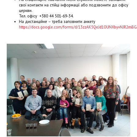
свої контакти на стійці інформації або подзвонити до офісу
церкви.
Тел.
офісу
+380 44 501-69-34.
На дистанційне – треба заповнити анкету
https://docs.google.com/forms/d/13zzAK5QeJd1OUNXbyvNJR2mB