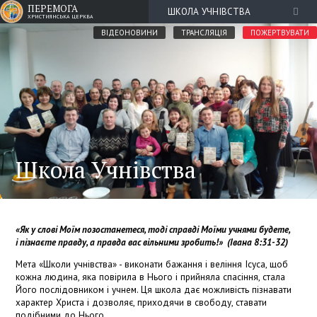
ПЕРЕМОГА
ШКОЛА УЧНІВСТВА
ХРИСТИЯНСЬКА ЦЕРКВА
ВІДЕОНОВИНИ
ТРАНСЛЯЦІЯ
ПОЖЕРТВУВАТИ
Школа Учнівства
«Як у слові Моїм позостанетеся, тоді справді Моїми учнями будете,
і пізнаєте правду, а правда вас вільними зробить!»
(Івана 8:31-32)
Мета «Школи учнівства» - виконати бажання і веління Ісуса, щоб
кожна людина, яка повірила в Нього і прийняла спасіння, стала
Його послідовником і учнем. Ця школа дає можливість пізнавати
характер Христа і дозволяє, приходячи в свободу, ставати
подібними до Нього.