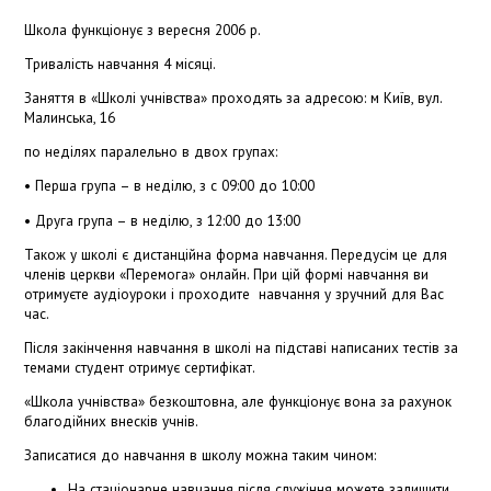
Школа функціонує з вересня 2006 р.
Тривалість навчання 4 місяці.
Заняття в «Школі учнівства» проходять за адресою: м Київ, вул.
Малинська, 16
по неділях
паралельно в двох групах:
• Перша група – в неділю, з с 09:00 до 10:00
• Друга група – в неділю, з 12:00 до 13:00
Також у школі є
д
и
станційна форма навчання
.
Передусім це для
членів церкви «Перемога» онлайн.
При цій формі навчання ви
отримуєте аудіоуроки і проходите навчання у зручний для Вас
час.
Після закінчення навчання в школі на підставі написаних тестів за
темами студент отримує сертифікат.
«Школа учнівства» безкоштовна, але функціонує вона за рахунок
благодійних внесків учнів.
З
аписатися до навчання в школу
можна таким чином:
На стаціонарне
навчання після служіння можете залишити