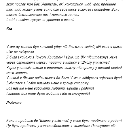
яких послав нам Бог.
У
ч
и
телям, які намагалися, щоб урок пройшов
так, щоб кожен учень виніс для себе щось важливе і потрібне. Вони
також благословляли
нас
і молилися за нас.
Іноді я навіть сумую за уроками в школі.
Єва
У моєму житті був сильний удар від близьких людей, від яких я цього
ніяк не очікувала.
Я
була
знайома з Ісусом Христом і вірю, що Він підштовхнув мене
через служителів церкви прийти вч
и
тися в "Школу
у
чнівства".
Через
у
чителів школи я отримала сильну підтримку у важкий період
мого життя.
У школі я більше наблизилася до Бога. У мене відбулося зцілення душі.
Змінилася я і світ навколо мене в кращу сторону.
Бог навчив мене вибачати, любити, вірити і радіти!
Істинно Бог мене дуже любить і Він
в
семогутній!
Людмила
Коли я прийшла до "Школи
у
чнівства", у мене були проблеми в родині.
Це були проблеми
у
взаємовідносинах з чоловіком. Поступово від