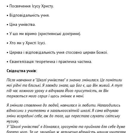
• Посвячення Ісусу Христу.
• Відповідальність учня.
• Ціна учнівства.
• У що ми віримо (християнські доктрини).
• Хто ми у Христі Ісусі.
• Церква і відповідальність учня стосовно церкви Божої.
• Євангелізація: теоретична і практична частина.
Свідоцтва учнів:
Після навчання в "Школі
у
чнівства" я значно змінилася. Це помітили
мої рідні та близькі. Я завжди знала, що Бог є, що Він
ж
ивий. А ту
т
під час кожного уроку
я відчувала Його присутність, як Він
торкається мого серця і щось змінює в мені.
Я змінила ставлення до людей, навчилася їх любити. Налагодились
відносини з
у
чителями в загальноосвітній школі. Я сама відчуваю
зміни всередині себе, аж до того, що перестала слухати світську
музику.
У "Школі
у
чнівства" я дізналася, зрозуміла та прийняла для себе дуже
багато чого. За це, звичайно ж, величезн
а вдячність
нашим
у
чителям,