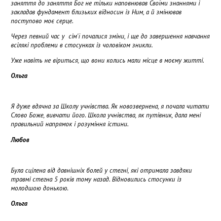
заняття до заняття Бог не тільки наповнював
С
воїми знаннями і
закладав фундамент близьких відносин
і
з Ним, а й змінював
поступово моє серце.
Через певний час
у
сім'ї почалися зміни, і ще до завершення навчання
всілякі проблеми в стосунках
і
з чоловіком
зникли
.
У
же навіть не віриться, що
вони
колись мали місце в моєму житті.
Ольга
Я дуже вдячна за Школу учнівства. Як новозвернена, я почала читати
Слово Боже, вивчати його. Школа учнівства, як путівник, дала мені
правильний напрямок і розуміння істини.
Любов
Була сцілена від давнішніх болей у стегні, які отримала завдяки
травмі стегна 5 років тому назад. Відновились стосунки із
молодшою донькою.
Ольга