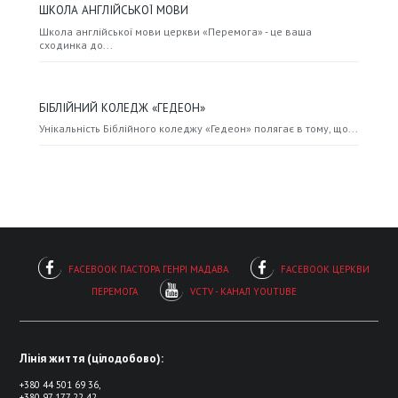
ШКОЛА АНГЛІЙСЬКОЇ МОВИ
Школа англійської мови церкви «Перемога» - це ваша
сходинка до...
БІБЛІЙНИЙ КОЛЕДЖ «ГЕДЕОН»
Унікальність Біблійного коледжу «Гедеон» полягає в тому, що...
FACEBOOK ПАСТОРА ГЕНРІ МАДАВА
FACEBOOK ЦЕРКВИ
ПЕРЕМОГА
VCTV - КАНАЛ YOUTUBE
Лінія життя (цілодобово):
+380 44 501 69 36,
+380 97 177 22 42,