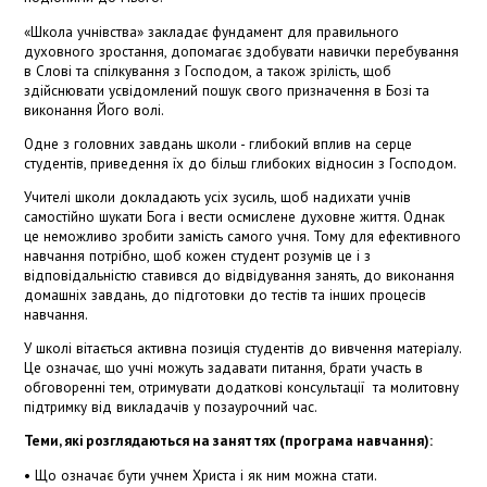
«Школа учнівства» закладає фундамент для правильного
духовного зростання, допомагає здобувати навички перебування
в Слові та спілкування з Господом, а також зрілість, щоб
здійснювати усвідомлений пошук свого призначення в Бозі та
виконання Його волі.
Одне з головних завдань школи - глибокий вплив на серце
студентів, приведення їх до більш глибоких відносин з Господом.
Учителі школи докладають усіх зусиль, щоб надихати учнів
самостійно шукати Бога і вести осмислене духовне життя. Однак
це неможливо зробити замість самого учня. Тому для ефективного
навчання потрібно, щоб кожен студент розумів це і з
відповідальністю ставився до відвідування занять, до виконання
домашніх завдань, до підготовки до тестів та інших процесів
навчання.
У школі вітається активна позиція студентів до вивчення матеріалу.
Це означає, що учні можуть задавати питання, брати участь в
обговоренні тем, отримувати додаткові консультації та молитовну
підтримку від викладачів у позаурочний час.
Теми, які розглядаються на заняттях (програма навчання):
• Що означає бути учнем Христа і як ним можна стати.