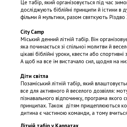
Це табір, який організовується під час зим
досліджують біблійні принципи й істини в д
фільми й мультики, разом святкують Різдв
City Camp
Міський денний літній табір. Він організов
яка починається зі спільної молитви й весе
цікаві біблійні уроки, квести або спортивні
А щоб на все їм вистачало сил, щодня на ни
Діти світла
Позаміський літній табір, який влаштовуєть
все для активного й веселого дозвілля: мот
пізнавального відпочинку, програма якого с
принципах. Також дітям прищеплюються кор
дитина є частиною команди, а тому вчиться
Літній табір у Карпатах