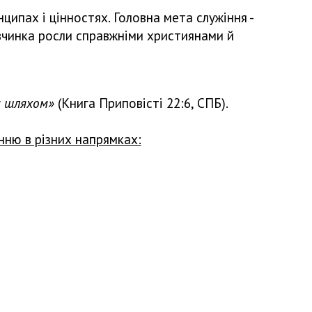
ипах і цінностях. Головна мета служіння -
івчинка росли справжніми християнами й
м шляхом»
(Книга Приповісті 22:6, СПБ).
нню в різних напрямках: