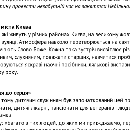
тину провести незабутній час на заняттях Недільної
ста Києва
і живуть у різних районах Києва, на великому жовто
вулиці. Атмосфера навколо перетворюється на святко
вчають Слово Боже. Кожна така зустріч висвітлює різ
ивим, слухняним, поважати старших, навчитися проба
вуються яскраві наочні посібники, лялькові вистави 
ру року.
до серця»
е тому дитячим служінням був започаткований цей пр
ти, дитячі лікарні, пансіонати для ветеранів і люд
имки.
у: «Багато з тих людей, до яких ми приїжджаємо, пе