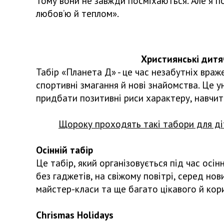
Тому вони не завжди посміхаються. Але я п
любов’ю й теплом».
Християнські дитячі т
Табір «Планета Д» - це час незабутніх враже
спортивні змагання й нові знайомства. Це у
придбати позитивні риси характеру, навчи
Щороку проходять такі табори для діт
Осінній табір
Це табір, який організовується під час осін
без гаджетів, на свіжому повітрі, серед нов
майстер-класи та ще багато цікавого й кор
Chrismas Holidays