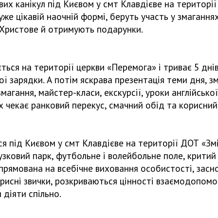
ових канікул під Києвом у смт Клавдієве на територі
уже цікавій наочній формі, беруть участь у змаганн
о Христове й отримують подарунки.
ується на території церкви «Перемога» і триває 5 дн
лої зарядки. А потім яскрава презентація теми дня, 
 змагання, майстер-класи, екскурсії, уроки англійсь
х чекає ранковий перекус, смачний обід та корисний
ся під Києвом у смт Клавдієве на території ДОТ «Зм
узковий парк, футбольне і волейбольне поле, критий
прямована на всебічне виховання особистості, засно
исні звички, розкриваються цінності взаємодопомог
 діяти спільно.