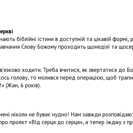
кві
ізнають біблійні істини в доступній та цікавій формі
 Навчання Слову Божому проходить щонеділі та щосере
в’язково ходити. Треба вчитися, як звертатися до Б
якось голову, то молився перед операцією, щоб трапи
 (Жан, 6 років).
ені ніколи не буває нудно! Нам завжди розповідають 
 про проект «Від серця до серця», а тепер їжджу з