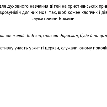
для духовного навчання дітей на християнських принц
зрозумілій для них мові так, щоб кожен хлопчик і д
служителями Божими.
и він малий. Тоді він, ставши дорослим, буде йти ци
ктивну участь у житті церкви, служачи юному поколі
.