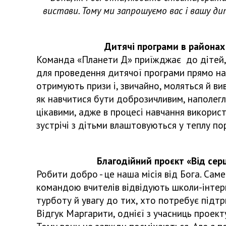
вистави. Тому ми запрошуємо вас і вашу ди
Дитячі програми в районах мі
Команда «Планети Д» приїжджає до дітей, як
для проведення дитячої програми прямо на 
отримують призи і, звичайно, моляться й ви
як навчитися бути доброзичливим, наполегл
цікавими, адже в процесі навчання використо
зустрічі з дітьми влаштовуються у теплу по
Благодійний проєкт «Від серця 
Робити добро - це наша місія від Бога. Сам
командою вчителів відвідують школи-інтерна
турботу й увагу до тих, хто потребує підтр
Відгук Маргарити, однієї з учасниць проект