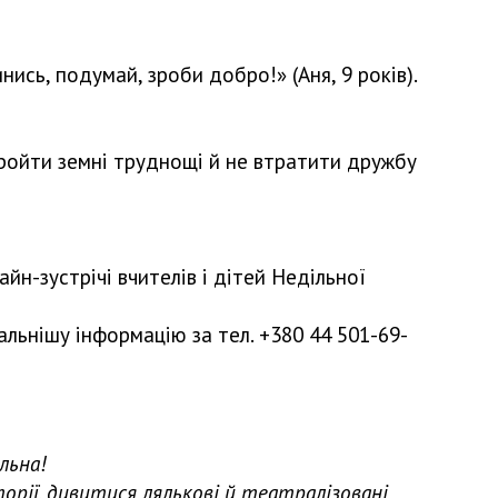
ись, подумай, зроби добро!» (Аня, 9 років).
ройти земні труднощі й не втратити дружбу
йн-зустрічі вчителів і дітей Недільної
льнішу інформацію за тел. +380 44 501-69-
льна!
торії, дивитися лялькові й театралізовані