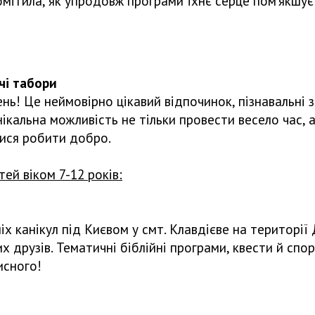
омітила, як упродовж програми їхнє серце пом’якшує
абори
нь! Це неймовірно цікавий відпочинок, пізнавальні за
нікальна можливість не тільки провести весело час, 
тися робити добро.
ей віком 7-12 років:
ніх канікул під Києвом у смт. Клавдієве на території
их друзів. Тематичні біблійні програми, квести й сп
исного!