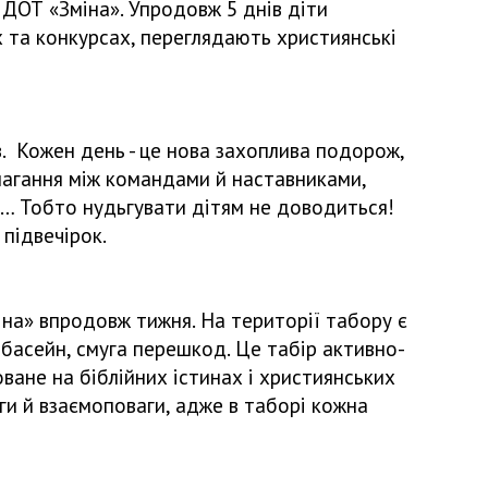
ї ДОТ «Зміна». Упродовж 5 днів діти
ях та конкурсах, переглядають християнські
ів. Кожен день - це нова захоплива подорож,
змагання між командами й наставниками,
кої… Тобто нудьгувати дітям не доводиться!
 підвечірок.
іна» впродовж тижня. На території табору є
 басейн, смуга перешкод. Це табір активно-
ване на біблійних істинах і християнських
и й взаємоповаги, адже в таборі кожна