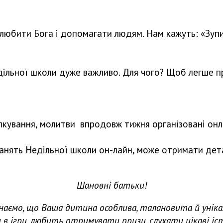
ь любити Бога і допомагати людям. Нам кажуть: «Зупин
дільної школи дуже важливо. Для чого? Щоб легше п
ілкування, молитви впродовж тижня організовані онла
анять Недільної школи он-лайн, може отримати дета
Шановні батьки!
наємо, що Ваша дитина особлива, талановита й уніка
ти в ігри, любить отримувати призи, слухати цікаві іс