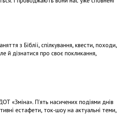
ться. І проводжають вони нас уже сповнені
няття з Біблії, спілкування, квести, походи,
але й дізнатися про своє покликання,
 ДОТ «Зміна». П’ять насичених подіями днів
ортивні естафети, ток-шоу на актуальні теми,