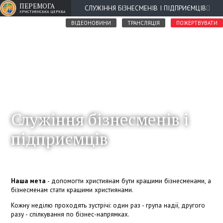
ПЕРЕМОГА
СЛУЖІННЯ БІЗНЕСМЕНІВ І ПІДПРИЄМЦІВ
ХРИСТИЯНСЬКА ЦЕРКВА
ВІДЕОНОВИНИ
ТРАНСЛЯЦІЯ
ПОЖЕРТВУВАТИ
Служіння бізнесменів і
підприємців
Наша мета
- допомогти християнам бути кращими бізнесменами, а
бізнесменам стати кращими християнами.
Кожну неділю проходять зустрічі: один раз - група надії, другого
разу - спілкування по бізнес-напрямках.