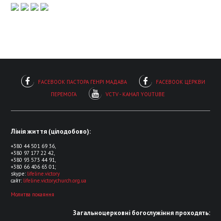
FACEBOOK ПАСТОРА ГЕНРІ МАДАВА
FACEBOOK ЦЕРКВИ
ПЕРЕМОГА
VCTV - КАНАЛ YOUTUBE
Лінія життя (цілодобово):
+380 44 501 69 36,
+380 97 177 22 42,
+380 93 573 44 91,
+380 66 406 65 01;
skype:
lifeline.victory
сайт:
lifeline.victorychurch.org.ua
Молитва покаяння
Загальноцерковні богослужіння проходять: