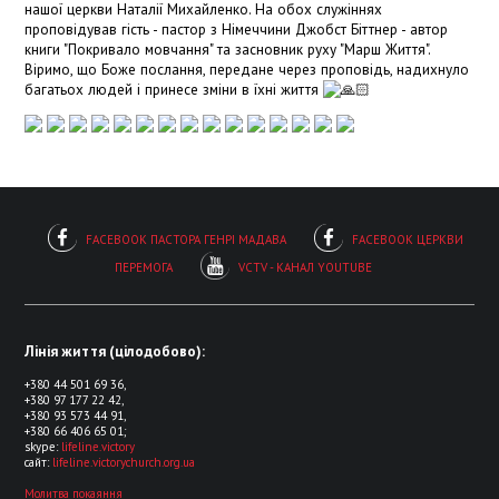
нашої церкви Наталії Михайленко. На обох служіннях
проповідував гість - пастор з Німеччини Джобст Біттнер - автор
книги "Покривало мовчання" та засновник руху "Марш Життя".
Віримо, що Боже послання, передане через проповідь, надихнуло
багатьох людей і принесе зміни в їхні життя
FACEBOOK ПАСТОРА ГЕНРІ МАДАВА
FACEBOOK ЦЕРКВИ
ПЕРЕМОГА
VCTV - КАНАЛ YOUTUBE
Лінія життя (цілодобово):
+380 44 501 69 36,
+380 97 177 22 42,
+380 93 573 44 91,
+380 66 406 65 01;
skype:
lifeline.victory
сайт:
lifeline.victorychurch.org.ua
Молитва покаяння