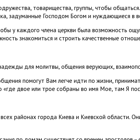
дружества, товарищества, группы, чтобы общаться
ека, задуманные Господом Богом и нуждающиеся в в
чтобы у каждого члена церкви была возможность ощ
жность знакомиться и строить качественные отноше
 надежды для молитвы, общения верующих, взаимопо
бщения помогут Вам легче идти по жизни, принимат
 «где двое или трое собраны во имя Мое, там Я пос
сех районах города Киева и Киевской области. Они
сания по домам существует со времен апостолов – 