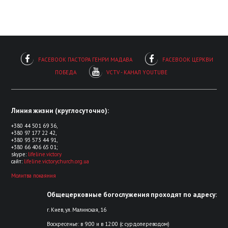
FACEBOOK ПАСТОРА ГЕНРИ МАДАВА
FACEBOOK ЦЕРКВИ
ПОБЕДА
VCTV - КАНАЛ YOUTUBE
Линия жизни (круглосуточно):
+380 44 501 69 36,
+380 97 177 22 42,
+380 93 573 44 91,
+380 66 406 65 01;
skype:
lifeline.victory
сайт:
lifeline.victorychurch.org.ua
Молитва покаяния
Общецерковные богослужения проходят по адресу:
г. Киев, ул. Малинская, 16
Воскресенье: в 9:00 и в 12:00 (c сурдопереводом)