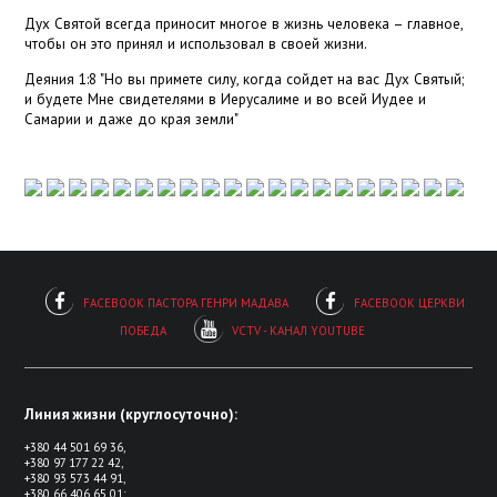
Дух Святой всегда приносит многое в жизнь человека – главное,
чтобы он это принял и использовал в своей жизни.
Деяния 1:8 "Но вы примете силу, когда сойдет на вас Дух Святый;
и будете Мне свидетелями в Иерусалиме и во всей Иудее и
Самарии и даже до края земли"
FACEBOOK ПАСТОРА ГЕНРИ МАДАВА
FACEBOOK ЦЕРКВИ
ПОБЕДА
VCTV - КАНАЛ YOUTUBE
Линия жизни (круглосуточно):
+380 44 501 69 36,
+380 97 177 22 42,
+380 93 573 44 91,
+380 66 406 65 01;