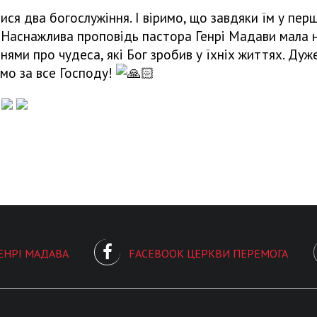
улися два богослужіння. І віримо, що завдяки їм у п
Наснажлива проповідь пастора Генрі Мадави мала назв
нями про чудеса, які Бог зробив у їхніх життях. Дуж
ємо за все Господу!
ЕНРІ МАДАВА
FACEBOOK ЦЕРКВИ ПЕРЕМОГА