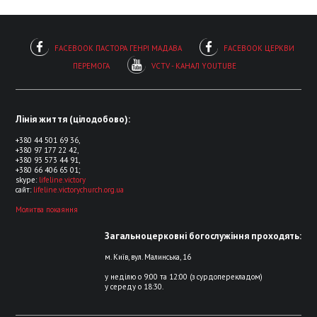
FACEBOOK ПАСТОРА ГЕНРІ МАДАВА
FACEBOOK ЦЕРКВИ
ПЕРЕМОГА
VCTV - КАНАЛ YOUTUBE
Лінія життя (цілодобово):
+380 44 501 69 36,
+380 97 177 22 42,
+380 93 573 44 91,
+380 66 406 65 01;
skype:
lifeline.victory
сайт:
lifeline.victorychurch.org.ua
Молитва покаяння
Загальноцерковні богослужіння проходять:
м. Київ, вул. Малинська, 16
у неділю о 9:00 та 12:00 (з сурдоперекладом)
у середу о 18:30.