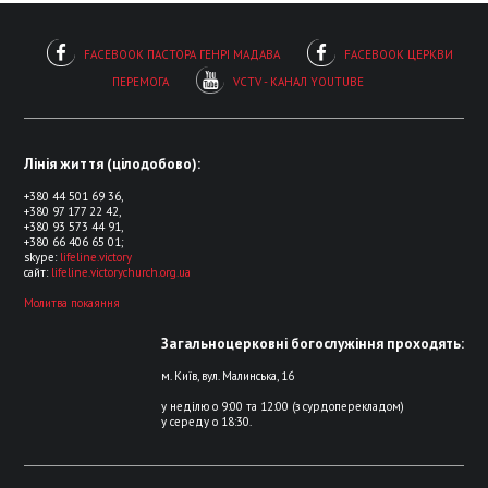
FACEBOOK ПАСТОРА ГЕНРІ МАДАВА
FACEBOOK ЦЕРКВИ
ПЕРЕМОГА
VCTV - КАНАЛ YOUTUBE
Лінія життя (цілодобово):
+380 44 501 69 36,
+380 97 177 22 42,
+380 93 573 44 91,
+380 66 406 65 01;
skype:
lifeline.victory
сайт:
lifeline.victorychurch.org.ua
Молитва покаяння
Загальноцерковні богослужіння проходять:
м. Київ, вул. Малинська, 16
у неділю о 9:00 та 12:00 (з сурдоперекладом)
у середу о 18:30.